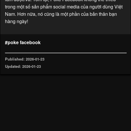
trong một số sản phẩm social media của người dùng Việt
Nam. Hơn nữa, nó cũng là một phần của bản thân bạn
hàng ngày!
#poke facebook
Published: 2026-01-23
Updated: 2026-01-23