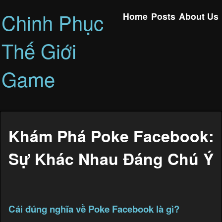
Chinh Phục
Home
Posts
About Us
Thế Giới
Game
Khám Phá Poke Facebook:
Sự Khác Nhau Đáng Chú Ý
Cái đúng nghĩa về Poke Facebook là gì?