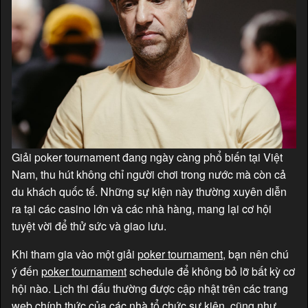
Giải poker tournament đang ngày càng phổ biến tại Việt
Nam, thu hút không chỉ người chơi trong nước mà còn cả
du khách quốc tế. Những sự kiện này thường xuyên diễn
ra tại các casino lớn và các nhà hàng, mang lại cơ hội
tuyệt vời để thử sức và giao lưu.
Khi tham gia vào một giải
poker tournament
, bạn nên chú
ý đến
poker tournament
schedule để không bỏ lỡ bất kỳ cơ
hội nào. Lịch thi đấu thường được cập nhật trên các trang
web chính thức của các nhà tổ chức sự kiện, cũng như