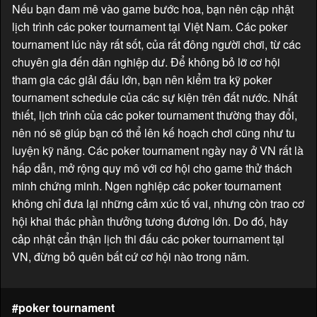
Nếu bạn đam mê vào game bước hoa, bạn nên cập nhật
lịch trình các poker tournament tại Việt Nam. Các poker
tournament lúc này rất sốt, của rất đông người chơi, từ các
chuyên gia đến dân nghiệp dư. Để không bỏ lỡ cơ hội
tham gia các giải đấu lớn, bạn nên kiểm tra kỹ poker
tournament schedule của các sự kiện trên đất nước. Nhất
thiết, lịch trình của các poker tournament thường thay đổi,
nên nó sẽ giúp bạn có thể lên kế hoạch chơi cũng như tu
luyện kỹ năng. Các poker tournament ngày nay ở VN rất là
hấp dẫn, mở rộng quy mô với cơ hội cho game thử thách
minh chứng minh. Ngen nghiệp các poker tournament
không chỉ đưa lại những cảm xúc tố vai, nhưng còn trao cơ
hội khai thác phần thưởng tương đương lớn. Do đó, hãy
cảp nhật cẩn thận lịch thi đấu các poker tournament tại
VN, đừng bỏ quên bất cứ cơ hội nào trong năm.
#poker tournament