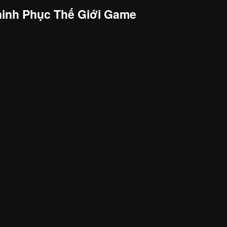
inh Phục Thế Giới Game